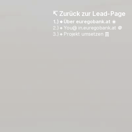
↸ Zurück zur Lead-Page
⒈)🔸Über euregobank.at ☀️
⒉)🔸You@ in.euregobank.at
＠
⒊)🔸Projekt umsetzen ䷴