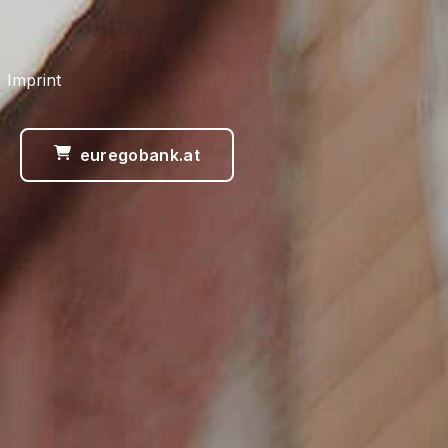
 Imprint
euregobank.at