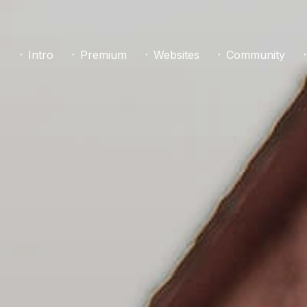
᛫ Intro
᛫ Premium
᛫ Websites
᛫ Community
᛫