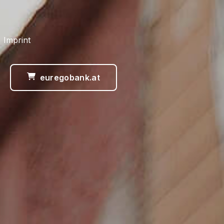
 Imprint
euregobank.at