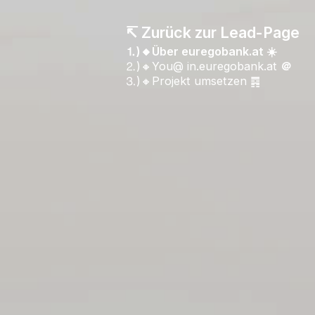
↸ Zurück zur Lead-Page
⒈)🔸Über euregobank.at ☀️
⒉)🔸You@ in.euregobank.at
＠
⒊)🔸Projekt umsetzen ䷴