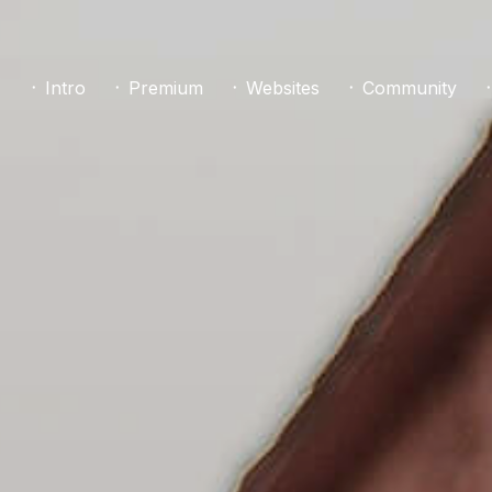
᛫ Intro
᛫ Premium
᛫ Websites
᛫ Community
᛫